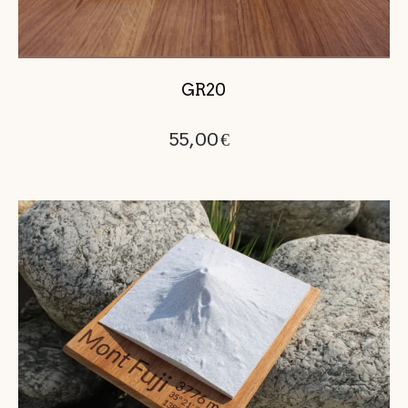
GR20
55,00
€