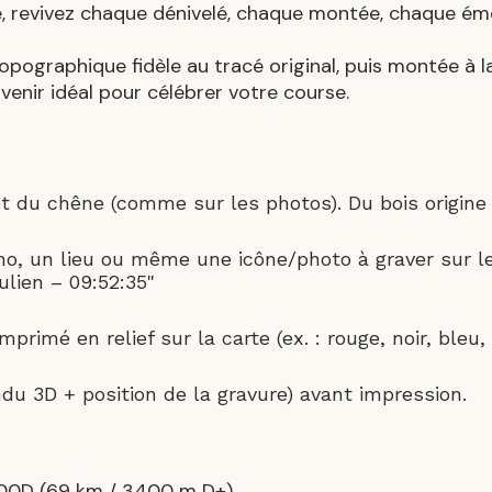
ne, revivez chaque dénivelé, chaque montée, chaque ém
pographique fidèle au tracé original, puis montée à l
venir idéal pour célébrer votre course.
et du chêne (comme sur les photos). Du bois origine 
o, un lieu ou même une icône/photo à graver sur le
lien – 09:52:35"
primé en relief sur la carte (ex. : rouge, noir, bleu,
ndu 3D + position de la gravure) avant impression.
6000D (69 km / 3400 m D+)