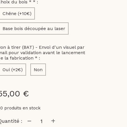
Choix du bois *
*
:
Chêne (+10€)
Base bois découpée au laser
on à tirer (BAT) - Envoi d'un visuel par
ail pour validation avant le lancement
e la fabrication
*
:
Oui (+2€)
Non
55,00
€
50
produits en stock
Quantité :