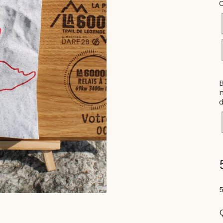
B
m
d