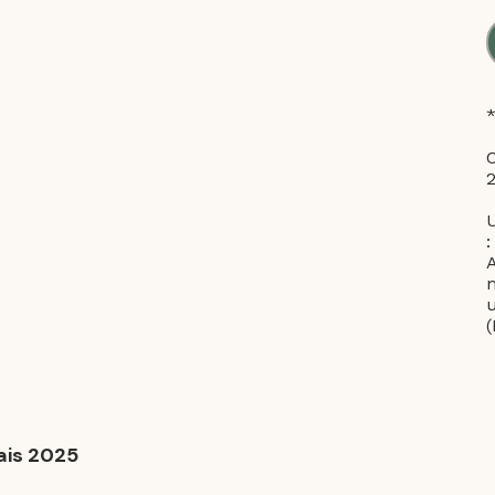
C
U
:
u
lais 2025